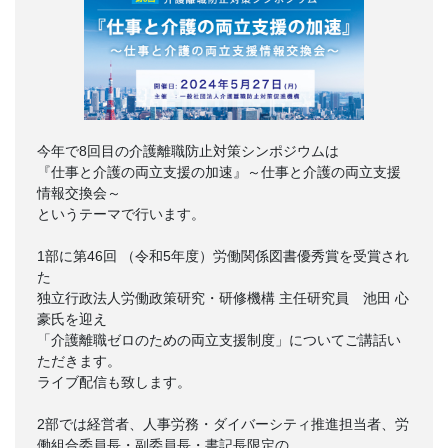
今年で8回目の介護離職防止対策シンポジウムは
『仕事と介護の両立支援の加速』～仕事と介護の両立支援
情報交換会～
というテーマで行います。
1部に第46回 （令和5年度）労働関係図書優秀賞を受賞され
た
独立行政法人労働政策研究・研修機構 主任研究員 池田 心
豪氏を迎え
「介護離職ゼロのための両立支援制度」についてご講話い
ただきます。
ライブ配信も致します。
2部では経営者、人事労務・ダイバーシティ推進担当者、労
働組合委員長・副委員長・書記長限定の