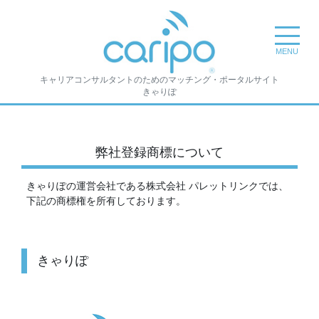
toggle na
MENU
キャリアコンサルタントのためのマッチング・ポータルサイト
きゃりぽ
弊社登録商標について
きゃりぽの運営会社である株式会社 パレットリンクでは、
下記の商標権を所有しております。
きゃりぽ