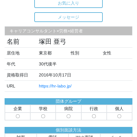
お気に入り
メッセージ
キャリアコンサルタント×労務×経営者
名前
塚田 亜弓
居住地
東京都
性別
女性
年代
30代後半
資格取得日
2016年10月17日
URL
https://hr-labo.jp/
団体グループ
企業
学校
病院
行政
個人
〇
〇
〇
〇
〇
個別面談方法