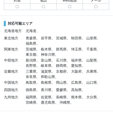
対面
電話
Web面談
メール
〇
〇
〇
〇
対応可能エリア
北海道地方
北海道、
東北地方
青森県、
岩手県、
宮城県、
秋田県、
山形県、
福島県、
関東地方
茨城県、
栃木県、
群馬県、
埼玉県、
千葉県、
東京都、
神奈川県、
中部地方
新潟県、
富山県、
石川県、
福井県、
山梨県、
長野県、
岐阜県、
静岡県、
愛知県、
近畿地方
三重県、
滋賀県、
京都府、
大阪府、
兵庫県、
奈良県、
和歌山県、
中国地方
鳥取県、
島根県、
岡山県、
広島県、
山口県、
四国地方
徳島県、
香川県、
愛媛県、
高知県、
九州地方
福岡県、
佐賀県、
長崎県、
熊本県、
大分県、
宮崎県、
鹿児島県、
沖縄県、