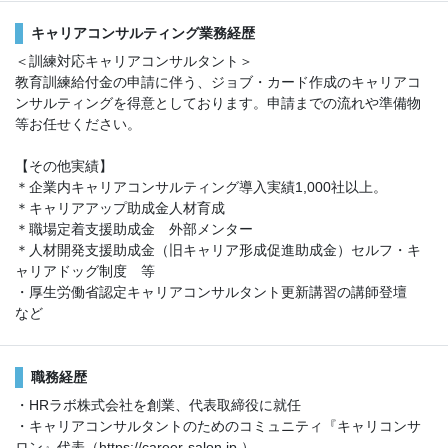
キャリアコンサルティング業務経歴
＜訓練対応キャリアコンサルタント＞
教育訓練給付金の申請に伴う、ジョブ・カード作成のキャリアコ
ンサルティングを得意としております。申請までの流れや準備物
等お任せください。
【その他実績】
＊企業内キャリアコンサルティング導入実績1,000社以上。
＊キャリアアップ助成金人材育成
＊職場定着支援助成金 外部メンター
＊人材開発支援助成金（旧キャリア形成促進助成金）セルフ・キ
ャリアドッグ制度 等
・厚生労働省認定キャリアコンサルタント更新講習の講師登壇
など
職務経歴
・HRラボ株式会社を創業、代表取締役に就任
・キャリアコンサルタントのためのコミュニティ『キャリコンサ
ロン』代表（https://career-salon.jp ）