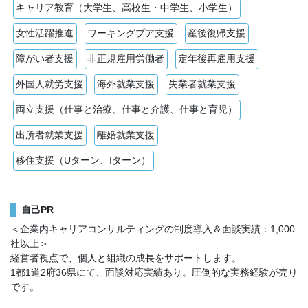
キャリア教育（大学生、高校生・中学生、小学生）
女性活躍推進
ワーキングプア支援
産後復帰支援
障がい者支援
非正規雇用労働者
定年後再雇用支援
外国人就労支援
海外就業支援
失業者就業支援
両立支援（仕事と治療、仕事と介護、仕事と育児）
出所者就業支援
離婚就業支援
移住支援（Uターン、Iターン）
自己PR
＜企業内キャリアコンサルティングの制度導入＆面談実績：1,000
社以上＞
経営者視点で、個人と組織の成長をサポートします。
1都1道2府36県にて、面談対応実績あり。圧倒的な実務経験が売り
です。