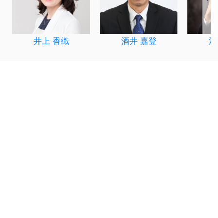
井上 香織
酒井 嘉登
河