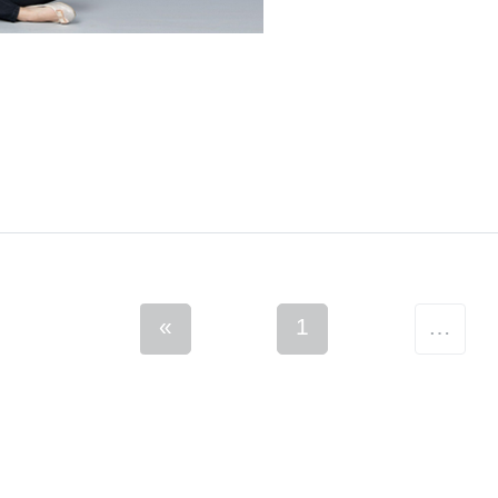
«
1
…